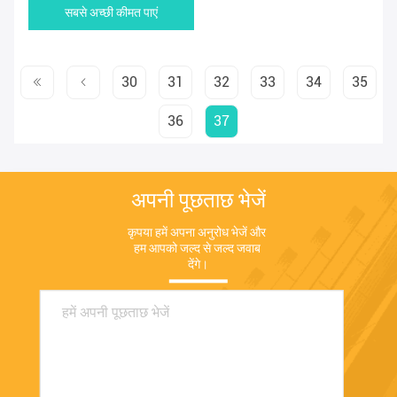
सबसे अच्छी कीमत पाएं
30
31
32
33
34
35
36
37
अपनी पूछताछ भेजें
कृपया हमें अपना अनुरोध भेजें और 
हम आपको जल्द से जल्द जवाब 
देंगे।