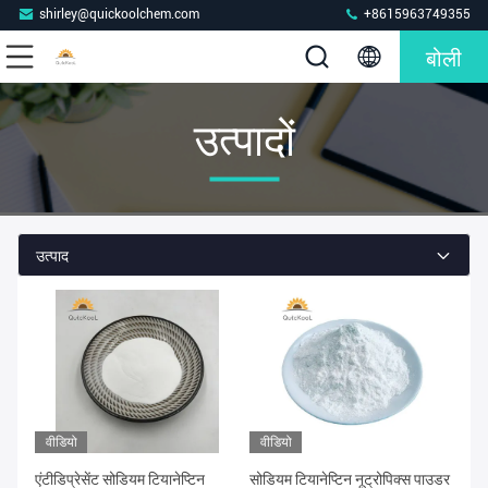
shirley@quickoolchem.com
+8615963749355
बोली
उत्पादों
उत्पाद
वीडियो
वीडियो
एंटीडिप्रेसेंट सोडियम टियानेप्टिन
सोडियम टियानेप्टिन नूट्रोपिक्स पाउडर