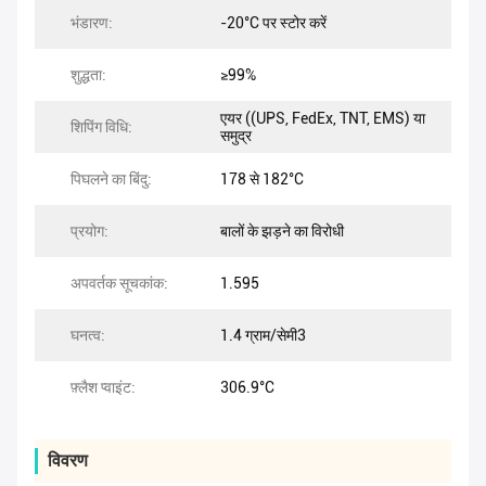
भंडारण:
-20°C पर स्टोर करें
शुद्धता:
≥99%
एयर ((UPS, FedEx, TNT, EMS) या
शिपिंग विधि:
समुद्र
पिघलने का बिंदु:
178 से 182°C
प्रयोग:
बालों के झड़ने का विरोधी
अपवर्तक सूचकांक:
1.595
घनत्व:
1.4 ग्राम/सेमी3
फ़्लैश प्वाइंट:
306.9°C
विवरण