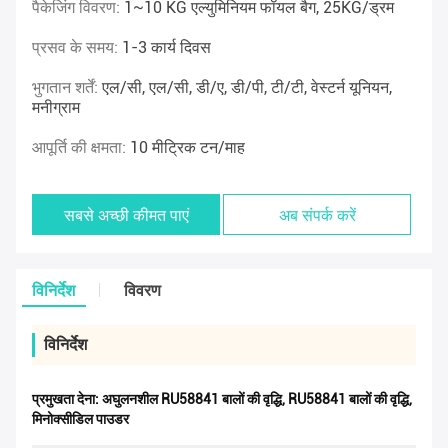
पैकेजिंग विवरण:
1~10 KG एल्युमिनियम फॉयल बैग, 25KG/ड्रम
प्रसव के समय:
1-3 कार्य दिवस
भुगतान शर्तें:
एल/सी, एल/सी, डी/ए, डी/पी, टी/टी, वेस्टर्न यूनियन,
मनीग्राम
आपूर्ति की क्षमता:
10 मीट्रिक टन/माह
सबसे अच्छी कीमत पाएं
अब संपर्क करें
विनिर्देश
विवरण
विनिर्देश
प्रमुखता देना:
अघुलनशील RU58841 बालों की वृद्धि
,
RU58841 बालों की वृद्धि
,
मिनोक्सीडिल पाउडर