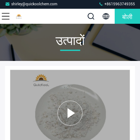
shirley@quickoolchem.com
+8615963749355
बोली
उत्पादों