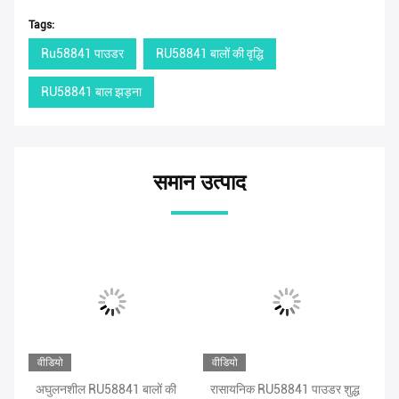
Tags:
Ru58841 पाउडर
RU58841 बालों की वृद्धि
RU58841 बाल झड़ना
समान उत्पाद
वीडियो
वीडियो
वीड
SO
अघुलनशील RU58841 बालों की
रासायनिक RU58841 पाउडर शुद्ध
मे