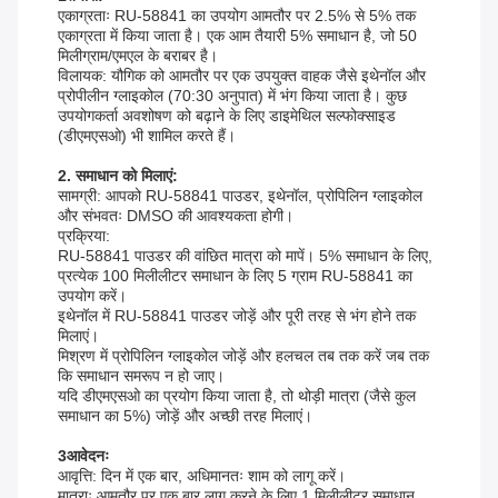
एकाग्रताः RU-58841 का उपयोग आमतौर पर 2.5% से 5% तक
एकाग्रता में किया जाता है। एक आम तैयारी 5% समाधान है, जो 50
मिलीग्राम/एमएल के बराबर है।
विलायक: यौगिक को आमतौर पर एक उपयुक्त वाहक जैसे इथेनॉल और
प्रोपीलीन ग्लाइकोल (70:30 अनुपात) में भंग किया जाता है। कुछ
उपयोगकर्ता अवशोषण को बढ़ाने के लिए डाइमेथिल सल्फोक्साइड
(डीएमएसओ) भी शामिल करते हैं।
2. समाधान को मिलाएं:
सामग्री: आपको RU-58841 पाउडर, इथेनॉल, प्रोपिलिन ग्लाइकोल
और संभवतः DMSO की आवश्यकता होगी।
प्रक्रिया:
RU-58841 पाउडर की वांछित मात्रा को मापें। 5% समाधान के लिए,
प्रत्येक 100 मिलीलीटर समाधान के लिए 5 ग्राम RU-58841 का
उपयोग करें।
इथेनॉल में RU-58841 पाउडर जोड़ें और पूरी तरह से भंग होने तक
मिलाएं।
मिश्रण में प्रोपिलिन ग्लाइकोल जोड़ें और हलचल तब तक करें जब तक
कि समाधान समरूप न हो जाए।
यदि डीएमएसओ का प्रयोग किया जाता है, तो थोड़ी मात्रा (जैसे कुल
समाधान का 5%) जोड़ें और अच्छी तरह मिलाएं।
3आवेदनः
आवृत्ति: दिन में एक बार, अधिमानतः शाम को लागू करें।
मात्राः आमतौर पर एक बार लागू करने के लिए 1 मिलीलीटर समाधान