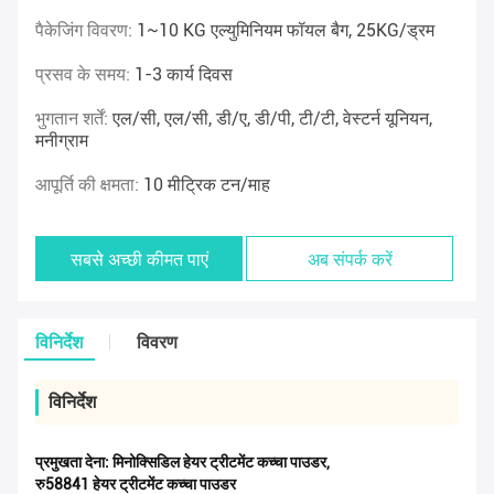
पैकेजिंग विवरण:
1~10 KG एल्युमिनियम फॉयल बैग, 25KG/ड्रम
प्रसव के समय:
1-3 कार्य दिवस
भुगतान शर्तें:
एल/सी, एल/सी, डी/ए, डी/पी, टी/टी, वेस्टर्न यूनियन,
मनीग्राम
आपूर्ति की क्षमता:
10 मीट्रिक टन/माह
सबसे अच्छी कीमत पाएं
अब संपर्क करें
विनिर्देश
विवरण
विनिर्देश
प्रमुखता देना:
मिनोक्सिडिल हेयर ट्रीटमेंट कच्चा पाउडर
,
रु58841 हेयर ट्रीटमेंट कच्चा पाउडर