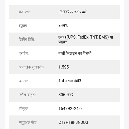
भंडारण:
-20°C पर स्टोर करें
शुद्धता:
≥99%
एयर ((UPS, FedEx, TNT, EMS) या
शिपिंग विधि:
समुद्र
प्रयोग:
बालों के झड़ने का विरोधी
अपवर्तक सूचकांक:
1.595
घनत्व:
1.4 ग्राम/सेमी3
फ़्लैश प्वाइंट:
306.9°C
सीएएस:
154992-24-2
म्यूचुअल फंड:
C17H18F3N3O3