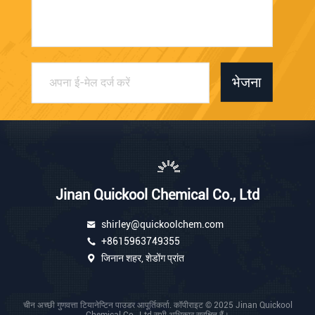
भेजना
Jinan Quickool Chemical Co., Ltd
shirley@quickoolchem.com
+8615963749355
जिनान शहर, शेडोंग प्रांत
चीन अच्छी गुणवत्ता टियानेप्टिन पाउडर आपूर्तिकर्ता. कॉपीराइट © 2025 Jinan Quickool