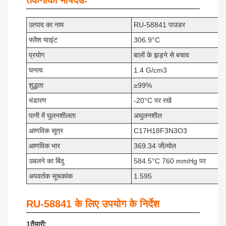
तकनीकी मापदंडः
उत्पाद का नाम
RU-58841 पाउडर
फ्लैश प्वाइंट
306.9°C
प्रयोग
बालों के झड़ने से बचाव
घनत्व
1.4 G/cm3
शुद्धता
≥99%
भंडारण
-20°C पर रखें
पानी में घुलनशीलता
अघुलनशील
आणविक सूत्र
C17H18F3N3O3
आणविक भार
369.34 जी/मोल
उबलने का बिंदु
584.5°C 760 mmHg पर
अपवर्तक सूचकांक
1.595
RU-58841 के लिए उपयोग के निर्देश
1तैयारी: