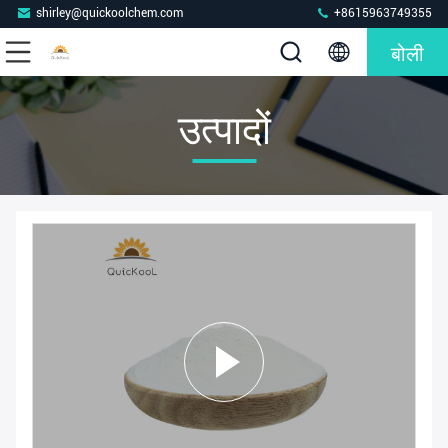
shirley@quickoolchem.com
+8615963749355
बोली
उत्पादों