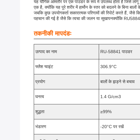
यह यौगिक आमतौर पर एक पाउडर के रूप में उपलब्ध होता है जिसे लागू
एक है, क्योंकि यह पूरे शरीर में हार्मोन के स्तर को बदलने के बिना बालों 
जबकि कुछ उपयोगकर्ता सकारात्मक परिणामों की रिपोर्ट करते हैं, जैसे कि ब
पहचान की गई है जैसे कि त्वचा की जलन या सूखापनक्योंकि RU58841
तकनीकी मापदंडः
उत्पाद का नाम
RU-58841 पाउडर
फ्लैश प्वाइंट
306.9°C
प्रयोग
बालों के झड़ने से बचाव
घनत्व
1.4 G/cm3
शुद्धता
≥99%
भंडारण
-20°C पर रखें