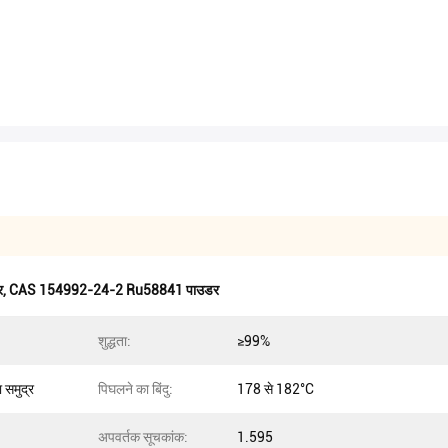
र
,
CAS 154992-24-2 Ru58841 पाउडर
शुद्धता:
≥99%
समुद्र
पिघलने का बिंदु:
178 से 182°C
अपवर्तक सूचकांक:
1.595