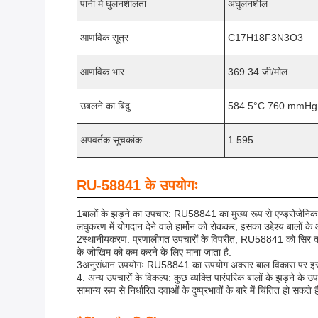
पानी में घुलनशीलता
अघुलनशील
आणविक सूत्र
C17H18F3N3O3
आणविक भार
369.34 जी/मोल
उबलने का बिंदु
584.5°C 760 mmHg
अपवर्तक सूचकांक
1.595
RU-58841 के उपयोगः
1बालों के झड़ने का उपचार: RU58841 का मुख्य रूप से एण्ड्रोजेनिक एल
लघुकरण में योगदान देने वाले हार्मोन को रोककर, इसका उद्देश्य बालों क
2स्थानीयकरण: प्रणालीगत उपचारों के विपरीत, RU58841 को सिर की त्वचा 
के जोखिम को कम करने के लिए माना जाता है.
3अनुसंधान उपयोगः RU58841 का उपयोग अक्सर बाल विकास पर इसके प्रभा
4. अन्य उपचारों के विकल्प: कुछ व्यक्ति पारंपरिक बालों के झड़ने के
सामान्य रूप से निर्धारित दवाओं के दुष्प्रभावों के बारे में चिंतित हो सकते है